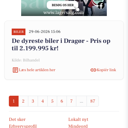
29-06-2026 15:06
BILER
De dyreste biler i Dragør - Pris op
til 2.199.995 kr!
Kilde: Bilhandel
Læs hele artiklen her
Kopiér link
1
2
3
4
5
6
7
...
87
Det sker
Lokalt nyt
Erhvervsprofil
Mindeord