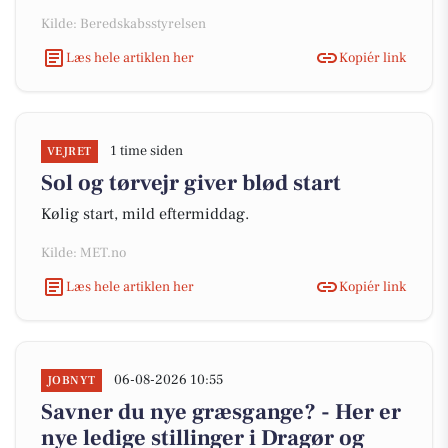
Kilde: Beredskabsstyrelsen
Læs hele artiklen her
Kopiér link
1 time siden
VEJRET
Sol og tørvejr giver blød start
Kølig start, mild eftermiddag.
Kilde: MET.no
Læs hele artiklen her
Kopiér link
06-08-2026 10:55
JOBNYT
Savner du nye græsgange? - Her er
nye ledige stillinger i Dragør og