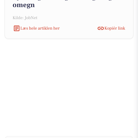
omegn
Kilde: JobNet
Læs hele artiklen her
Kopiér link