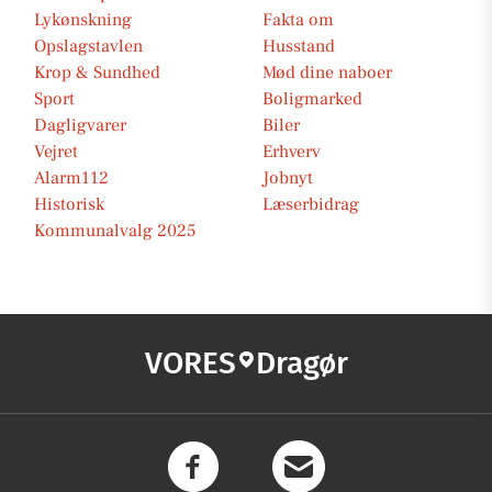
Lykønskning
Fakta om
Opslagstavlen
Husstand
Krop & Sundhed
Mød dine naboer
Sport
Boligmarked
Dagligvarer
Biler
Vejret
Erhverv
Alarm112
Jobnyt
Historisk
Læserbidrag
Kommunalvalg 2025
VORES
Dragør