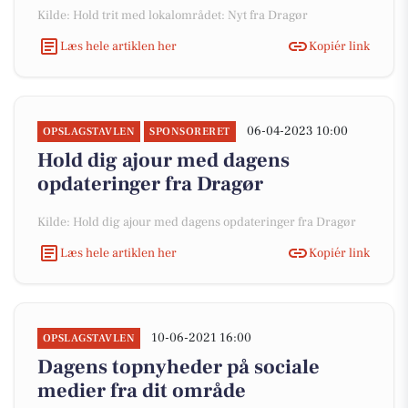
Kilde: Hold trit med lokalområdet: Nyt fra Dragør
Læs hele artiklen her
Kopiér link
06-04-2023 10:00
OPSLAGSTAVLEN
SPONSORERET
Hold dig ajour med dagens
opdateringer fra Dragør
Kilde: Hold dig ajour med dagens opdateringer fra Dragør
Læs hele artiklen her
Kopiér link
10-06-2021 16:00
OPSLAGSTAVLEN
Dagens topnyheder på sociale
medier fra dit område