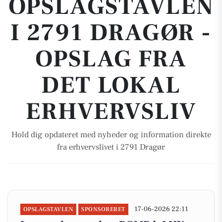
OPSLAGSTAVLEN
I 2791 DRAGØR -
OPSLAG FRA
DET LOKAL
ERHVERVSLIV
Hold dig opdateret med nyheder og information direkte
fra erhvervslivet i 2791 Dragør
17-06-2026 22:11
OPSLAGSTAVLEN
SPONSORERET