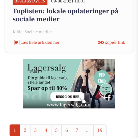
09-06-2021 10:01
OPSLAGSTAVLEN
Toplisten: lokale opdateringer på
sociale medier
Kilde: Sociale medier
Læs hele artiklen her
Kopiér link
1
2
3
4
5
6
7
...
19