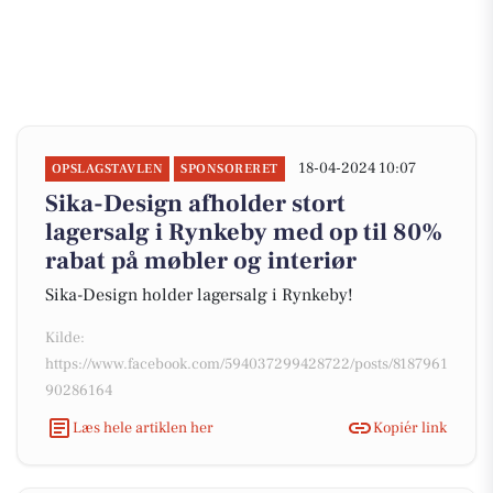
18-04-2024 10:07
OPSLAGSTAVLEN
SPONSORERET
Sika-Design afholder stort
lagersalg i Rynkeby med op til 80%
rabat på møbler og interiør
Sika-Design holder lagersalg i Rynkeby!
Kilde:
https://www.facebook.com/594037299428722/posts/8187961
90286164
Læs hele artiklen her
Kopiér link