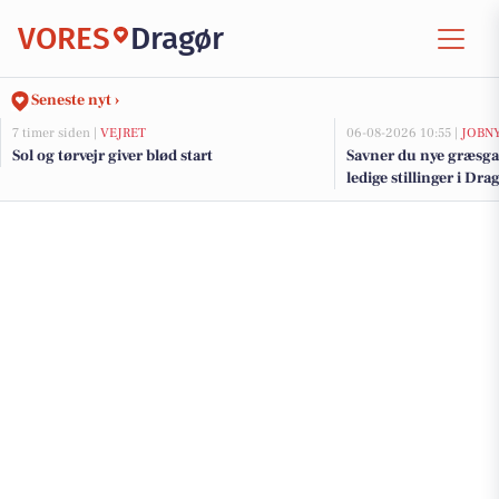
VORES
Dragør
Seneste nyt ›
7 timer siden |
VEJRET
06-08-2026 10:55 |
JOBN
Sol og tørvejr giver blød start
Savner du nye græsga
ledige stillinger i D