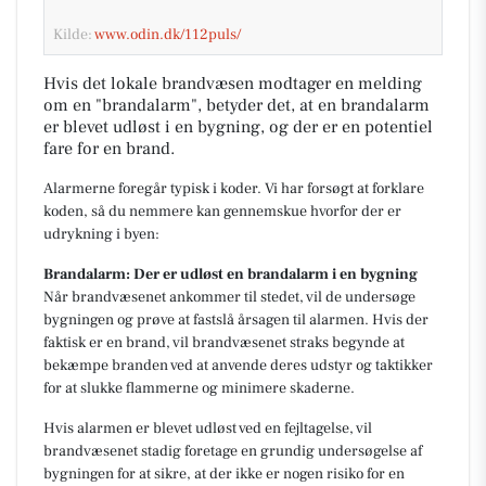
Kilde:
www.odin.dk/112puls/
Hvis det lokale brandvæsen modtager en melding
om en "brandalarm", betyder det, at en brandalarm
er blevet udløst i en bygning, og der er en potentiel
fare for en brand.
Alarmerne foregår typisk i koder. Vi har forsøgt at forklare
koden, så du nemmere kan gennemskue hvorfor der er
udrykning i byen:
Brandalarm: Der er udløst en brandalarm i en bygning
Når brandvæsenet ankommer til stedet, vil de undersøge
bygningen og prøve at fastslå årsagen til alarmen. Hvis der
faktisk er en brand, vil brandvæsenet straks begynde at
bekæmpe branden ved at anvende deres udstyr og taktikker
for at slukke flammerne og minimere skaderne.
Hvis alarmen er blevet udløst ved en fejltagelse, vil
brandvæsenet stadig foretage en grundig undersøgelse af
bygningen for at sikre, at der ikke er nogen risiko for en