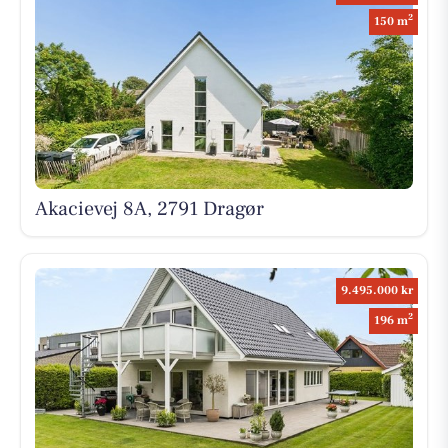
2
150 m
Akacievej 8A, 2791 Dragør
9.495.000 kr
2
196 m