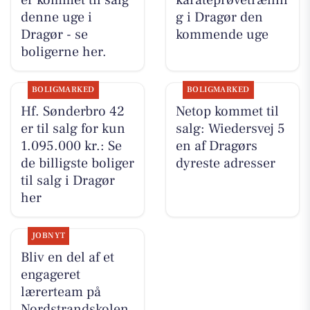
er kommet til salg
karateprøvetrænin
denne uge i
g i Dragør den
Dragør - se
kommende uge
boligerne her.
BOLIGMARKED
BOLIGMARKED
Hf. Sønderbro 42
Netop kommet til
er til salg for kun
salg: Wiedersvej 5
1.095.000 kr.: Se
en af Dragørs
de billigste boliger
dyreste adresser
til salg i Dragør
her
JOBNYT
Bliv en del af et
engageret
lærerteam på
Nordstrandskolen