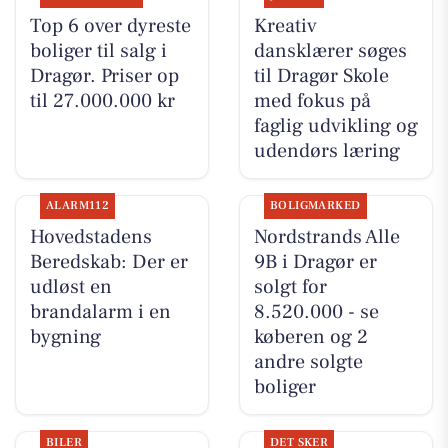
Top 6 over dyreste
Kreativ
boliger til salg i
dansklærer søges
Dragør. Priser op
til Dragør Skole
til 27.000.000 kr
med fokus på
faglig udvikling og
udendørs læring
ALARM112
BOLIGMARKED
Hovedstadens
Nordstrands Alle
Beredskab: Der er
9B i Dragør er
udløst en
solgt for
brandalarm i en
8.520.000 - se
bygning
køberen og 2
andre solgte
boliger
BILER
DET SKER