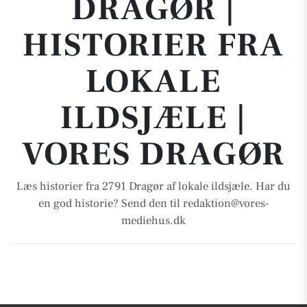
DRAGØR |
HISTORIER FRA
LOKALE
ILDSJÆLE |
VORES DRAGØR
Læs historier fra 2791 Dragør af lokale ildsjæle. Har du
en god historie? Send den til redaktion@vores-
mediehus.dk