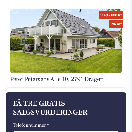
9.495.000 kr
2
196 m
Peter Petersens Alle 10, 2791 Dragør
FÅ TRE GRATIS
SALGSVURDERINGER
Telefonnummer *