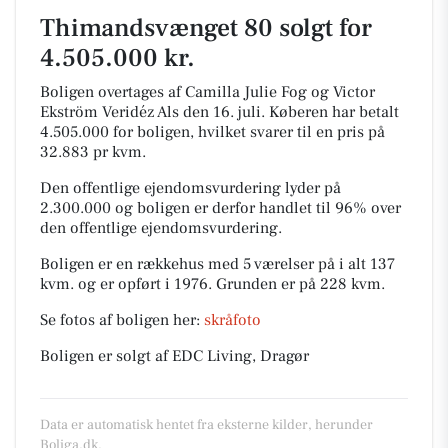
Thimandsvænget 80 solgt for
4.505.000 kr.
Boligen overtages af Camilla Julie Fog og Victor
Ekström Veridéz Als den 16. juli.
Køberen har betalt
4.505.000 for boligen, hvilket svarer til en pris på
32.883 pr kvm.
Den offentlige ejendomsvurdering lyder på
2.300.000 og boligen er derfor handlet til 96% over
den offentlige ejendomsvurdering.
Boligen er en rækkehus med 5 værelser på i alt 137
kvm. og er opført i 1976.
Grunden er på 228 kvm.
Se fotos af boligen her:
skråfoto
Boligen er solgt af EDC Living, Dragør
Data er automatisk hentet fra eksterne kilder, herunder
Boliga.dk.