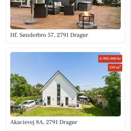
Hf. Sønderbro 57, 2791 Dragør
6.995.000 kr
2
150 m
Akacievej 8A, 2791 Dragør