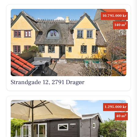
10.795.000 kr
2
140 m
Strandgade 12, 2791 Dragør
1.295.000 kr
2
40 m