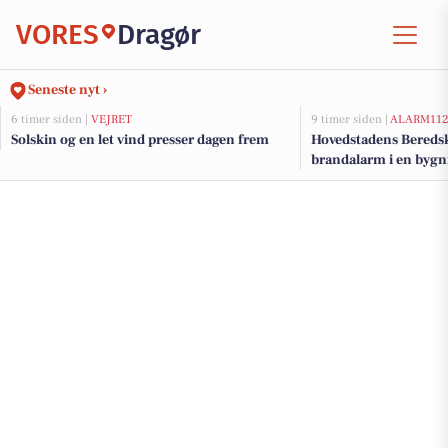
VORES
Dragør
Seneste nyt ›
6 timer siden |
VEJRET
9 timer siden |
ALARM11
Solskin og en let vind presser dagen frem
Hovedstadens Beredsk
brandalarm i en bygn