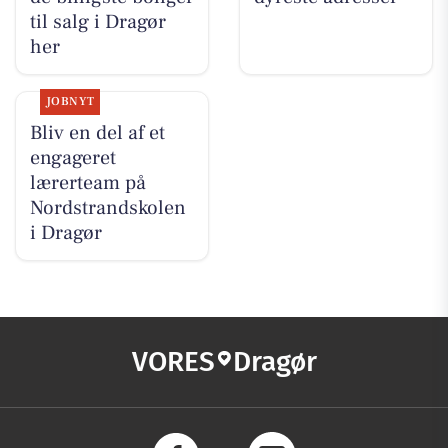
til salg i Dragør
her
JOBNYT
Bliv en del af et
engageret
lærerteam på
Nordstrandskolen
i Dragør
VORES
Dragør