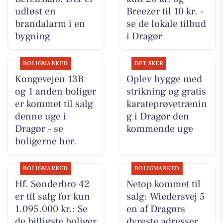
udløst en
Breezer til 10 kr. -
brandalarm i en
se de lokale tilbud
bygning
i Dragør
BOLIGMARKED
DET SKER
Kongevejen 13B
Oplev hygge med
og 1 anden boliger
strikning og gratis
er kommet til salg
karateprøvetrænin
denne uge i
g i Dragør den
Dragør - se
kommende uge
boligerne her.
BOLIGMARKED
BOLIGMARKED
Hf. Sønderbro 42
Netop kommet til
er til salg for kun
salg: Wiedersvej 5
1.095.000 kr.: Se
en af Dragørs
de billigste boliger
dyreste adresser