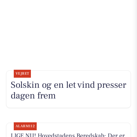
VEJRET
Solskin og en let vind presser
dagen frem
ALARM112
LIGE NU! Hovedstadens Beredskab: Der er