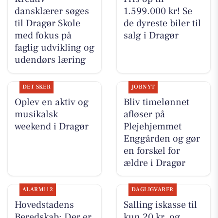
dansklærer søges
1.599.000 kr! Se
til Dragør Skole
de dyreste biler til
med fokus på
salg i Dragør
faglig udvikling og
udendørs læring
DET SKER
JOBNYT
Oplev en aktiv og
Bliv timelønnet
musikalsk
afløser på
weekend i Dragør
Plejehjemmet
Enggården og gør
en forskel for
ældre i Dragør
ALARM112
DAGLIGVARER
Hovedstadens
Salling iskasse til
Beredskab: Der er
kun 20 kr. og