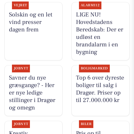
VEJRET
ALARM112
Solskin og en let
LIGE NU!
vind presser
Hovedstadens
dagen frem
Beredskab: Der er
udløst en
brandalarm i en
bygning
JOBNYT
BOLIGMARKED
Savner du nye
Top 6 over dyreste
græsgange? - Her
boliger til salg i
er nye ledige
Dragør. Priser op
stillinger i Dragør
til 27.000.000 kr
og omegn
JOBNYT
BILER
Kreativ
Pris op til