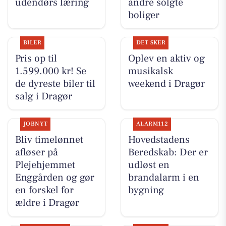
udendørs læring
andre solgte
boliger
BILER
DET SKER
Pris op til
Oplev en aktiv og
1.599.000 kr! Se
musikalsk
de dyreste biler til
weekend i Dragør
salg i Dragør
JOBNYT
ALARM112
Bliv timelønnet
Hovedstadens
afløser på
Beredskab: Der er
Plejehjemmet
udløst en
Enggården og gør
brandalarm i en
en forskel for
bygning
ældre i Dragør