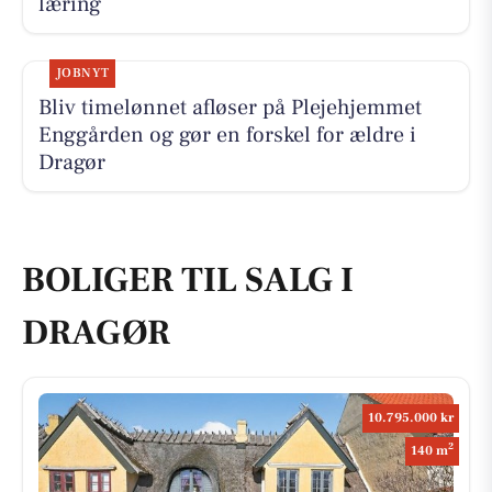
læring
JOBNYT
Bliv timelønnet afløser på Plejehjemmet
Enggården og gør en forskel for ældre i
Dragør
BOLIGER TIL SALG I
DRAGØR
10.795.000 kr
2
140 m