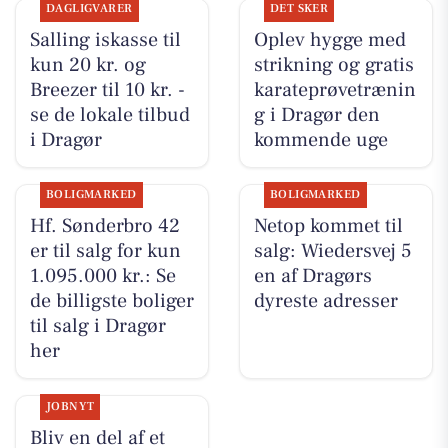
DAGLIGVARER
DET SKER
Salling iskasse til
Oplev hygge med
kun 20 kr. og
strikning og gratis
Breezer til 10 kr. -
karateprøvetrænin
se de lokale tilbud
g i Dragør den
i Dragør
kommende uge
BOLIGMARKED
BOLIGMARKED
Hf. Sønderbro 42
Netop kommet til
er til salg for kun
salg: Wiedersvej 5
1.095.000 kr.: Se
en af Dragørs
de billigste boliger
dyreste adresser
til salg i Dragør
her
JOBNYT
Bliv en del af et