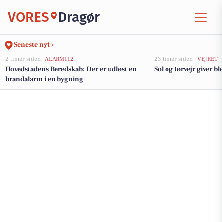
VORES
Dragør
Seneste nyt ›
2 timer siden |
ALARM112
23 timer siden |
VEJRET
Hovedstadens Beredskab: Der er udløst en
Sol og tørvejr giver bl
brandalarm i en bygning