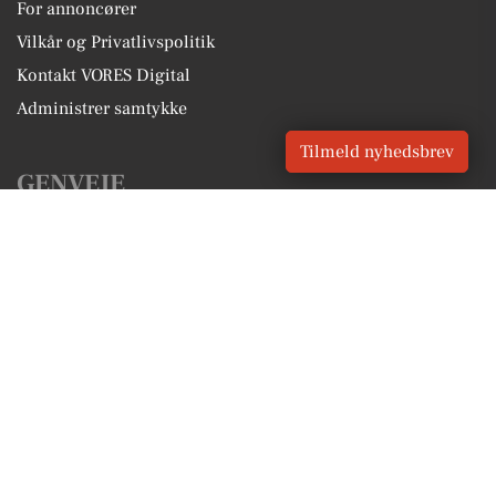
For annoncører
Vilkår og Privatlivspolitik
Kontakt VORES Digital
Administrer samtykke
Tilmeld nyhedsbrev
GENVEJE
Seneste nyt fra Dragør
Vores lokale erhverv
Kalenderen for Dragør
Fakta om Dragør
Erhvervsartikler
Dragør Kommune
Få en gratis salgsvurdering
Sponsoreret indhold