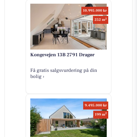
10.995.000 kr
2
252 m
Kongevejen 13B 2791 Dragør
Få gratis salgsvurdering på din
bolig ›
9.495.000 kr
2
199 m