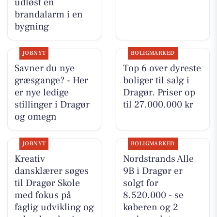
udløst en
brandalarm i en
bygning
JOBNYT
BOLIGMARKED
Savner du nye
Top 6 over dyreste
græsgange? - Her
boliger til salg i
er nye ledige
Dragør. Priser op
stillinger i Dragør
til 27.000.000 kr
og omegn
JOBNYT
BOLIGMARKED
Kreativ
Nordstrands Alle
dansklærer søges
9B i Dragør er
til Dragør Skole
solgt for
med fokus på
8.520.000 - se
faglig udvikling og
køberen og 2