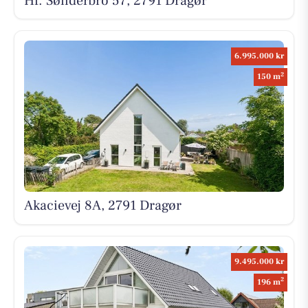
Hf. Sønderbro 57, 2791 Dragør
6.995.000 kr
2
150 m
Akacievej 8A, 2791 Dragør
9.495.000 kr
2
196 m