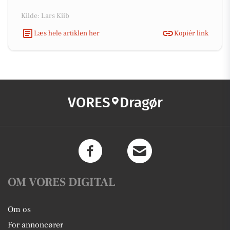
Kilde: Lars Kiib
Læs hele artiklen her
Kopiér link
VORES
Dragør
OM VORES DIGITAL
Om os
For annoncører