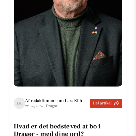
Af redaktionen · om Lars Kiib
Del artikel
LK
· Dragør
22. maj 2026
Hvad er det bedste ved at bo i
Dragør - med dine ord?