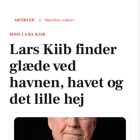
Lars Kiib finder glæde ved havnen, havet og det lille hej
ARTIKLER
Mød dine naboer
MØD LARS KIIB
Lars Kiib finder
glæde ved
havnen, havet og
det lille hej