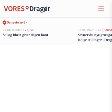
VORES
Dragør
Seneste nyt ›
23 timer siden |
VEJRET
06-08-2026 10:55 |
JOBN
Sol og blæst giver dagen kant
Savner du nye græsga
ledige stillinger i D