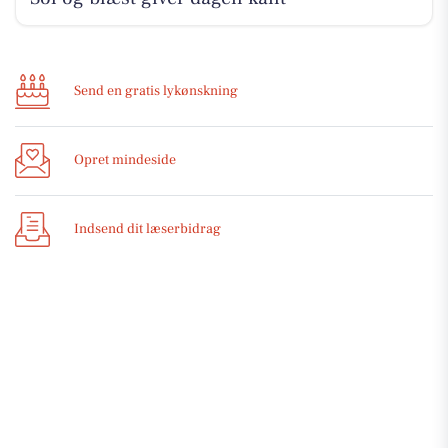
Send en gratis lykønskning
Opret mindeside
Indsend dit læserbidrag