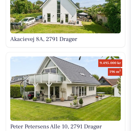
Akacievej 8A, 2791 Dragør
9.495.000 kr
2
196 m
Peter Petersens Alle 10, 2791 Dragør