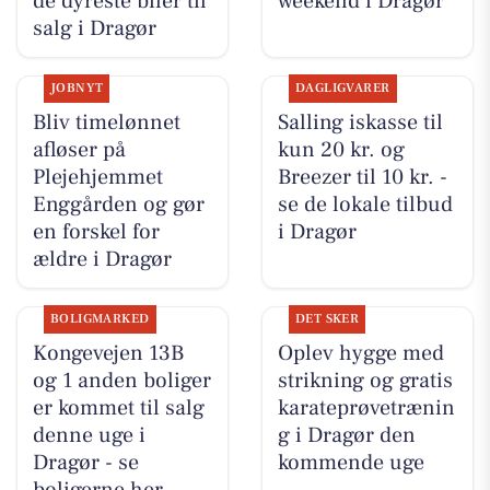
de dyreste biler til
weekend i Dragør
salg i Dragør
JOBNYT
DAGLIGVARER
Bliv timelønnet
Salling iskasse til
afløser på
kun 20 kr. og
Plejehjemmet
Breezer til 10 kr. -
Enggården og gør
se de lokale tilbud
en forskel for
i Dragør
ældre i Dragør
BOLIGMARKED
DET SKER
Kongevejen 13B
Oplev hygge med
og 1 anden boliger
strikning og gratis
er kommet til salg
karateprøvetrænin
denne uge i
g i Dragør den
Dragør - se
kommende uge