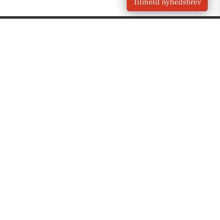
Tilmeld nyhedsbrev
VORES
Dragør
OM VORES DIGITAL
Om os
For annoncører
Vilkår og Privatlivspolitik
Kontakt VORES Digital
Administrer samtykke