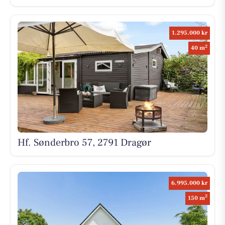
1.295.000 kr
2
40 m
Hf. Sønderbro 57, 2791 Dragør
6.995.000 kr
2
150 m