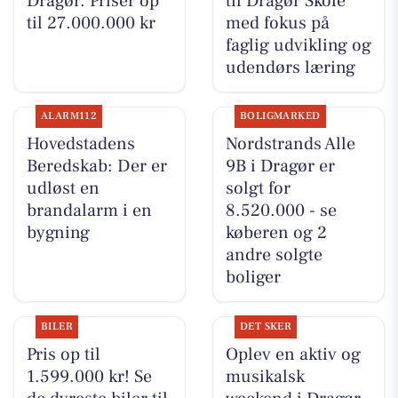
Dragør. Priser op
til Dragør Skole
til 27.000.000 kr
med fokus på
faglig udvikling og
udendørs læring
ALARM112
BOLIGMARKED
Hovedstadens
Nordstrands Alle
Beredskab: Der er
9B i Dragør er
udløst en
solgt for
brandalarm i en
8.520.000 - se
bygning
køberen og 2
andre solgte
boliger
BILER
DET SKER
Pris op til
Oplev en aktiv og
1.599.000 kr! Se
musikalsk