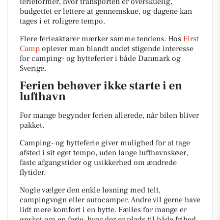
ferieformer, hvor transporten er overskuelig,
budgettet er lettere at gennemskue, og dagene kan
tages i et roligere tempo.
Flere ferieaktører mærker samme tendens. Hos
First
Camp
oplever man blandt andet stigende interesse
for camping- og hytteferier i både Danmark og
Sverige.
Ferien behøver ikke starte i en
lufthavn
For mange begynder ferien allerede, når bilen bliver
pakket.
Camping- og hytteferie giver mulighed for at tage
afsted i sit eget tempo, uden lange lufthavnskøer,
faste afgangstider og usikkerhed om ændrede
flytider.
Nogle vælger den enkle løsning med telt,
campingvogn eller autocamper. Andre vil gerne have
lidt mere komfort i en hytte. Fælles for mange er
ønsket om en ferie, hvor der er plads til både frihed,