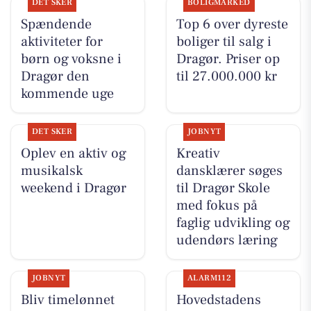
DET SKER
BOLIGMARKED
Spændende
Top 6 over dyreste
aktiviteter for
boliger til salg i
børn og voksne i
Dragør. Priser op
Dragør den
til 27.000.000 kr
kommende uge
DET SKER
JOBNYT
Oplev en aktiv og
Kreativ
musikalsk
dansklærer søges
weekend i Dragør
til Dragør Skole
med fokus på
faglig udvikling og
udendørs læring
JOBNYT
ALARM112
Bliv timelønnet
Hovedstadens