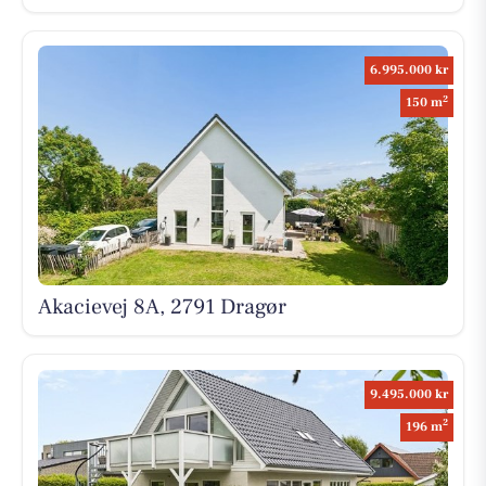
6.995.000 kr
2
150 m
Akacievej 8A, 2791 Dragør
9.495.000 kr
2
196 m