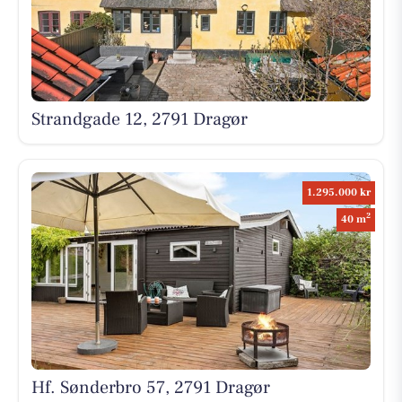
Strandgade 12, 2791 Dragør
1.295.000 kr
2
40 m
Hf. Sønderbro 57, 2791 Dragør