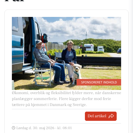
Økonomi, overblik og fleksibilitet fylder mere, når danskerne
planlægger sommerferie. Flere kigger derfor mod ferie
tættere på hjemmet i Danmark og Sverige.
Del artikel
Lørdag d. 30. maj 2026 - kl. 08:01