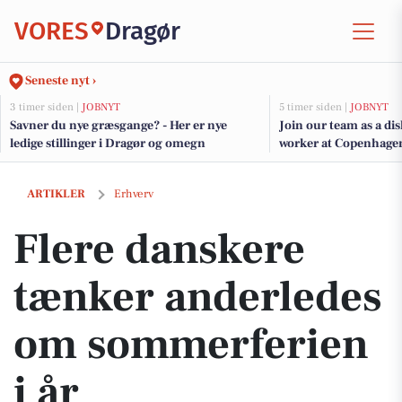
VORES
Dragør
Seneste nyt ›
3 timer siden |
JOBNYT
5 timer siden |
JOBNYT
Savner du nye græsgange? - Her er nye
Join our team as a di
ledige stillinger i Dragør og omegn
worker at Copenhage
Flere danskere tænker anderledes om sommerferien i år
ARTIKLER
Erhverv
Flere danskere
tænker anderledes
om sommerferien
i år