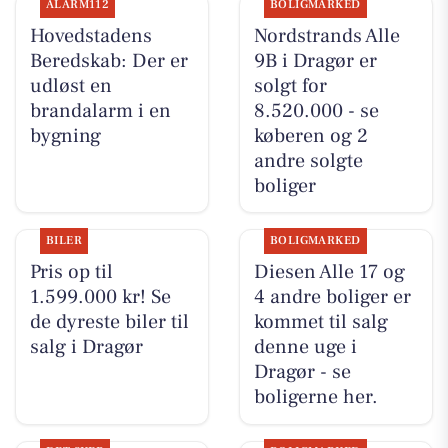
ALARM112
BOLIGMARKED
Hovedstadens
Nordstrands Alle
Beredskab: Der er
9B i Dragør er
udløst en
solgt for
brandalarm i en
8.520.000 - se
bygning
køberen og 2
andre solgte
boliger
BILER
BOLIGMARKED
Pris op til
Diesen Alle 17 og
1.599.000 kr! Se
4 andre boliger er
de dyreste biler til
kommet til salg
salg i Dragør
denne uge i
Dragør - se
boligerne her.