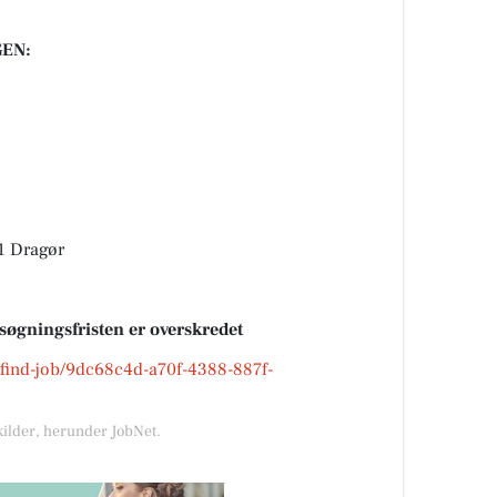
EN:
1 Dragør
nsøgningsfristen er overskredet
k/find-job/9dc68c4d-a70f-4388-887f-
kilder, herunder JobNet.