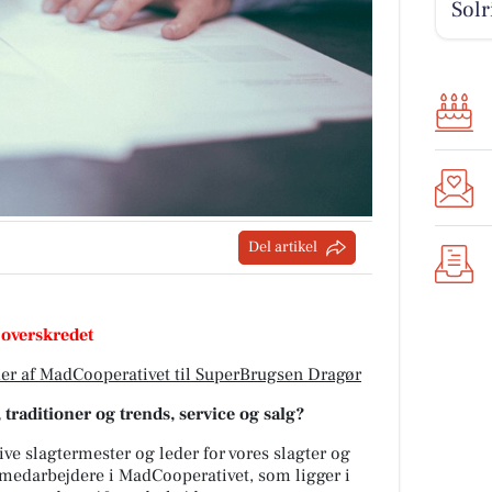
Solr
Del artikel
 overskredet
der af MadCooperativet til SuperBrugsen Dragør
traditioner og trends, service og salg?
live slagtermester og leder for vores slagter og
2 medarbejdere i MadCooperativet, som ligger i