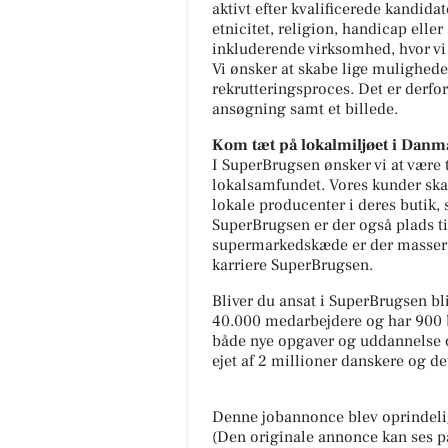
aktivt efter kvalificerede kandida
etnicitet, religion, handicap elle
inkluderende virksomhed, hvor vi 
Vi ønsker at skabe lige muligheder
rekrutteringsproces. Det er derfor
ansøgning samt et billede.
Kom tæt på lokalmiljøet i Dan
I SuperBrugsen ønsker vi at være 
lokalsamfundet. Vores kunder skal
lokale producenter i deres butik, s
SuperBrugsen er der også plads ti
supermarkedskæde er der masser 
karriere SuperBrugsen.
Bliver du ansat i SuperBrugsen bli
40.000 medarbejdere og har 900 b
både nye opgaver og uddannelse o
ejet af 2 millioner danskere og d
Denne jobannonce blev oprindeli
(Den originale annonce kan ses p