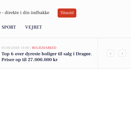
 -
direkte i din indbakke
Tilmeld
SPORT
VEJRET
05-08-2026 13:00 |
BOLIGMARKED
05-08-2026 09:0
‹
›
Top 6 over dyreste boliger til salg i Dragør.
Oplev en akt
Priser op til 27.000.000 kr
Dragør