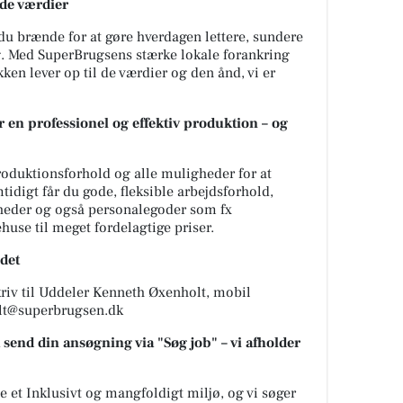
de værdier
du brænde for at gøre hverdagen lettere, sundere
. Med SuperBrugsens stærke lokale forankring
kken lever op til de værdier og den ånd, vi er
 en professionel og effektiv produktion – og
roduktionsforhold og alle muligheder for at
idigt får du gode, fleksible arbejdsforhold,
eder og også personalegoder som fx
huse til meget fordelagtige priser.
ldet
kriv til Uddeler Kenneth Øxenholt, mobil
lt@superbrugsen.dk
 send din ansøgning via "Søg job" – vi afholder
e et Inklusivt og mangfoldigt miljø, og vi søger