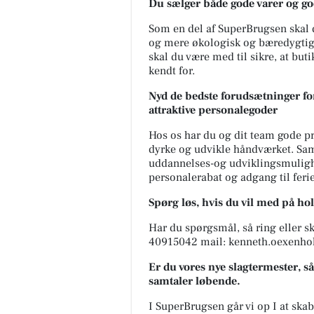
Du sælger både gode varer og go
Som en del af SuperBrugsen skal 
og mere økologisk og bæredygtig
skal du være med til sikre, at buti
kendt for.
Nyd de bedste forudsætninger for
attraktive personalegoder
Hos os har du og dit team gode p
dyrke og udvikle håndværket. Samt
uddannelses-og udviklingsmuligh
personalerabat og adgang til ferie
Spørg løs, hvis du vil med på ho
Har du spørgsmål, så ring eller s
40915042 mail: kenneth.oexenho
Er du vores nye slagtermester, så
samtaler løbende.
I SuperBrugsen går vi op I at skab