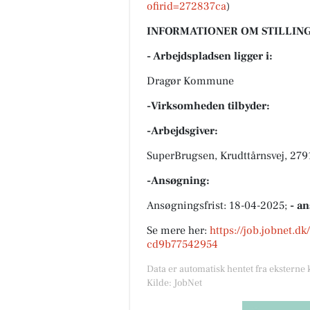
ofirid=272837ca
)
INFORMATIONER OM STILLING
- Arbejdspladsen ligger i:
Dragør Kommune
-Virksomheden tilbyder:
-Arbejdsgiver:
SuperBrugsen, Krudttårnsvej, 279
-Ansøgning:
Ansøgningsfrist: 18-04-2025;
- a
Se mere her:
https://job.jobnet.d
cd9b77542954
Data er automatisk hentet fra eksterne 
Kilde: JobNet