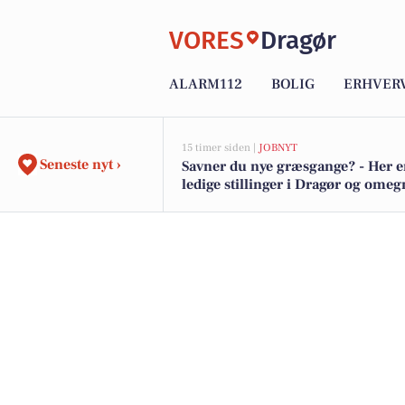
VORES
Dragør
ALARM112
BOLIG
ERHVER
15 timer siden |
JOBNYT
Seneste nyt ›
Savner du nye græsgange? - Her e
ledige stillinger i Dragør og omeg